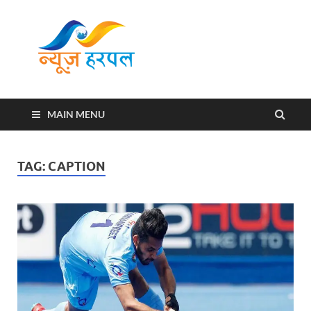
News
Harpal ki khabar
Harpal
MAIN MENU
TAG:
CAPTION