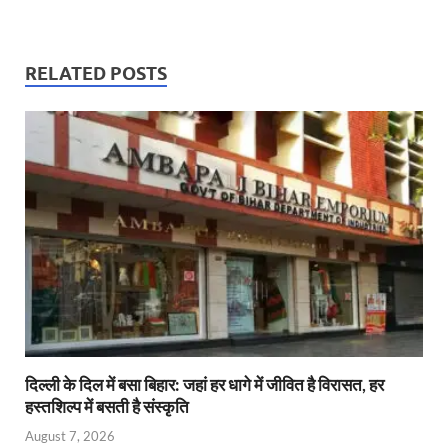
h
ac
w
m
ri
n
m
at
e
itt
ail
nt
k
ail
s
b
er
Fr
e
RELATED POSTS
A
o
ie
dI
p
o
n
n
p
k
dl
y
दिल्ली के दिल में बसा बिहार: जहां हर धागे में जीवित है विरासत, हर
हस्तशिल्प में बसती है संस्कृति
August 7, 2026