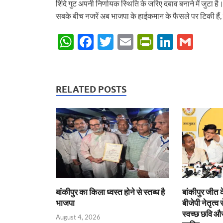
शिंदे गुट अपनी निर्णायक स्थिति के जरिए दबाव बनाने में जुट
सबके बीच नजरें अब भाजपा के हाईकमान के फैसले पर टिकी हैं, 
W
F
T
E
P
Li
G
h
ac
w
m
ri
n
m
at
e
itt
ail
nt
k
ail
s
b
er
Fr
e
RELATED POSTS
A
o
ie
dI
p
o
n
n
p
k
dl
y
बांकीपुर का किला ध्वस्त होने से स्तब्ध है
बांकीपुर जीत 
भाजपा
बीजेपी नेतृत्व
स्वच्छ छवि और
August 4, 2026