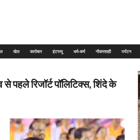
arpal
इल
खेल
कारोबार
इंटरव्यू
धर्म-कर्म
नौकरशाही
पर्यटन
े पहले रिजॉर्ट पॉलिटिक्स, शिंदे के