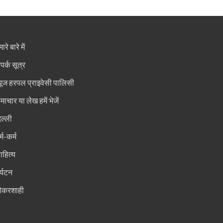
ारे बारे में
ंपर्क सूत्र
्यूज हरपल प्राइवेसी पालिसी
माचार या लेख हमें भेजें
िल्ली
्म-कर्म
ाहित्य
र्यटन
ौकरशाही