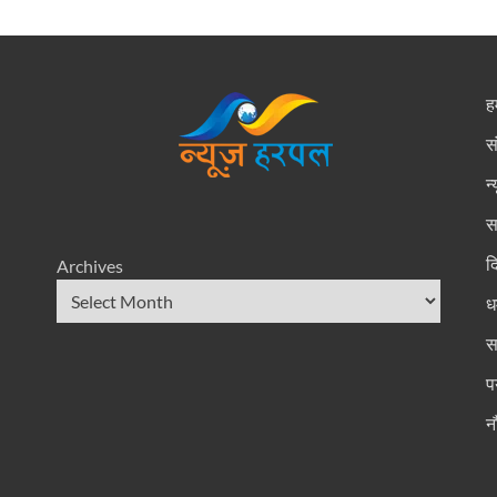
हम
स
न
स
द
Archives
धर
स
प
न