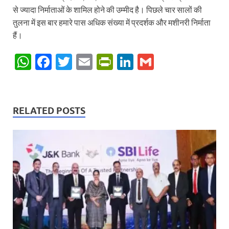
से ज्यादा निर्माताओं के शामिल होने की उम्मीद है। पिछले चार सालों की
तुलना में इस बार हमारे पास अधिक संख्या में प्रदर्शक और मशीनरी निर्माता
हैं।
W
F
T
E
P
Li
G
h
ac
w
m
ri
n
m
at
e
itt
ail
nt
k
ail
s
b
er
Fr
e
RELATED POSTS
A
o
ie
dI
p
o
n
n
p
k
dl
y