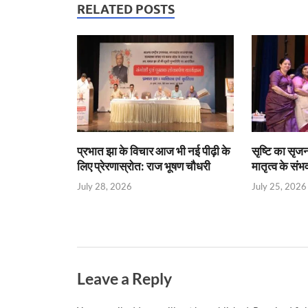
s
b
er
Fr
e
RELATED POSTS
A
o
ie
dI
p
o
n
n
p
k
dl
y
प्रभात झा के विचार आज भी नई पीढ़ी के
सृष्टि का सृज
लिए प्रेरणास्रोत: राज भूषण चौधरी
मातृत्व के संभ
July 28, 2026
July 25, 2026
Leave a Reply