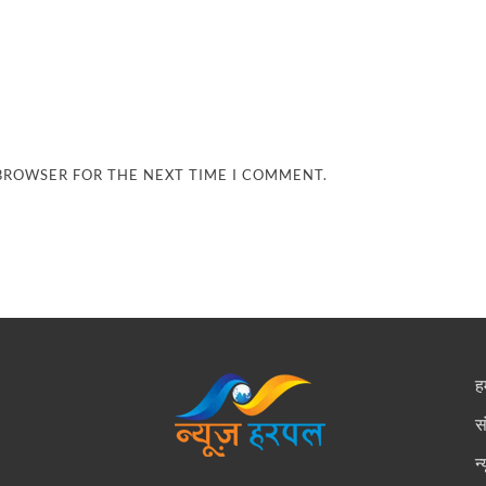
 BROWSER FOR THE NEXT TIME I COMMENT.
हम
स
न