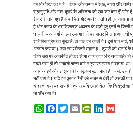
का निर्धारित लक्ष्य है। कंपन और कपन में सुख, प्यास और तृप्ति प्
सहानुभूति और एक-दूसरे के अस्तित्व को एक कर देना ही प्रेम है
ईश्वर के तीन गुण हैं सच, चित और आनंद। तीन ही गुण वासना से र
है और ममत्व के भ्रांतिकारक आवरण के रहते हुए इनमें से कि
भगवती चरण वर्मा के इस उपन्यास में यह पात्र कितना आज भी प्रा
शारीरिक प्रेम का सुख लें, तो बात दब जाती हैै। इसे पाप नहीं, अपि
अवगत कराया। फ्लां साधू कितने महान हैं। दूसरों की भलाई के लिए 
शिष्य उस पर आकर्षित होकर सीमा लांघ जाए और जगजाहिर हो जाए। ऐस
पहले ऐसा ही तो भगवती चरण वर्मा ने इस उपन्यास में बताया था।
अपने ओहदे और इंद्रियों पर काबू सब भूल जाता है। बस, उसकी 
नहीं पाप है। यदि हम कुमार गिरी की नजर से देखें तो उसकी पाप-
चाहा तो क्या यह पाप है। दूसरा यदि उसने देखा कि चित्रलेखा भ
तो और क्या है!
W
F
T
E
P
Li
G
h
ac
w
m
ri
n
m
at
e
itt
ail
nt
k
ail