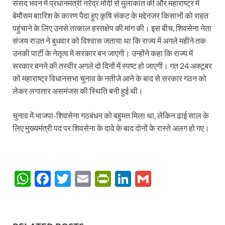
संसद भवन में प्रधानमंत्री नरेंद्र मोदी से मुलाकात की और महाराष्ट्र में
बेमौसम बाारिश के कारण पैदा हुए कृषि संकट के मद्देनजर किसानों को राहत
पहुंचाने के लिए उनसे तत्काल हस्तक्षेप की मांग की। इस बीच, शिवसेना नेता
संजय राउत ने बुधवार को विश्वास जताया था कि राज्य में अगले महीने तक
उनकी पार्टी के नेतृत्व में सरकार बन जाएगी। उन्होंने कहा कि राज्य में
सरकार बनने की तस्वीर अगले दो दिनों में स्पष्ट हो जाएगी। गत 24 अक्टूबर
को महाराष्ट्र विधानसभा चुनाव के नतीजे आने के बाद से सरकार गठन को
लेकर लगातार असमंजस की स्थिति बनी हुई थी।
चुनाव में भाजपा-शिवसेना गठबंधन को बहुमत मिला था, लेकिन ढाई साल के
लिए मुख्यमंत्री पद पर शिवसेना के दावे के बाद दोनों के रास्ते अलग हो गए।
W
F
T
E
P
Li
G
h
ac
w
m
ri
n
m
at
e
itt
ail
nt
k
ail