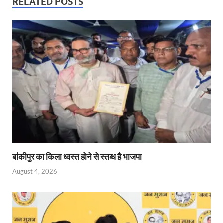
s
b
er
Fr
e
RELATED POSTS
A
o
ie
dI
p
o
n
n
p
k
dl
y
बांकीपुर का किला ध्वस्त होने से स्तब्ध है भाजपा
August 4, 2026