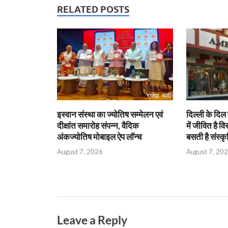
s
b
er
Fr
e
RELATED POSTS
A
o
ie
dI
p
o
n
n
p
k
dl
y
इस्वान संस्था का ज्योतिष सम्मेलन एवं
दिल्ली के दिल 
दीक्षांत समारोह संपन्न, वैदिक
में जीवित है वि
अंकज्योतिष मोबाइल ऐप लॉन्च
बसती है संस्कृ
August 7, 2026
August 7, 20
Leave a Reply