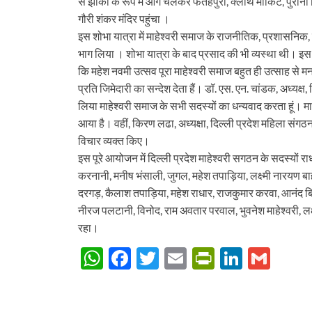
से झांकी के रूप में आगे चलकर फतहेपुरी, क्लॉथ मार्किट, पुरानी
गौरी शंकर मंदिर पहुंचा ।
इस शोभा यात्रा में माहेश्वरी समाज के राजनीतिक, प्रशासनिक, गणमा
भाग लिया । शोभा यात्रा के बाद प्रसाद की भी व्यस्था थी। 
कि महेश नवमी उत्सव पूरा माहेश्वरी समाज बहुत ही उत्साह से
प्रति जिमेदारी का सन्देश देता हैं। डॉ. एस. एन. चांडक, अध्यक्ष
लिया माहेश्वरी समाज के सभी सदस्यों का धन्यवाद करता हूं। म
आया है। वहीं, किरण लढा, अध्यक्षा, दिल्ली प्रदेश महिला संगठ
विचार व्यक्त किए।
इस पूरे आयोजन में दिल्ली प्रदेश माहेश्वरी सगठन के सदस्यों 
करनानी, मनीष भंसाली, जुगल, महेश तपाड़िया, लक्ष्मी नारयण बा
दरगड़, कैलाश तपाड़िया, महेश राधार, राजकुमार करवा, आनंद बि
नीरज पलटानी, विनोद, राम अवतार परवाल, भुवनेश माहेश्वरी, लक
रहा।
W
F
T
E
P
Li
G
h
ac
w
m
ri
n
m
at
e
itt
ail
nt
k
ail