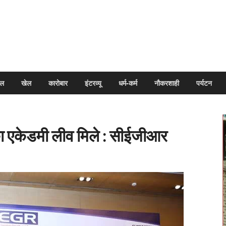
arpal
इल
खेल
कारोबार
इंटरव्यू
धर्म-कर्म
नौकरशाही
पर्यटन
का एकेडमी लीव मिले : सीईजीआर