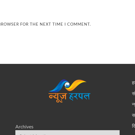
 BROWSER FOR THE NEXT TIME I COMMENT.
हम
स
न
स
द
Archives