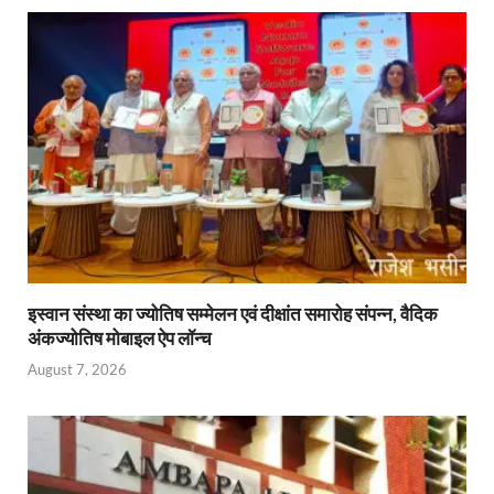
A
o
ie
dI
p
o
n
n
p
k
dl
y
इस्वान संस्था का ज्योतिष सम्मेलन एवं दीक्षांत समारोह संपन्न, वैदिक
अंकज्योतिष मोबाइल ऐप लॉन्च
August 7, 2026