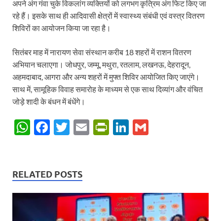
अपने अंग गंवा चुके विकलांग व्यक्तियों को लगभग कृत्रिम अंग फिट किए जा
रहे हैं। इसके साथ ही आदिवासी क्षेत्रों में स्वास्थ्य संबंधी एवं वस्त्र वितरण
शिविरों का आयोजन किया जा रहा है।
सितंबर माह में नारायण सेवा संस्थान करीब 18 शहरों में राशन वितरण
अभियान चलाएगा। जोधपुर, जम्मू, मथुरा, रतलाम, लखनऊ, देहरादून,
अहमदाबाद, आगरा और अन्य शहरों में मुफ्त शिविर आयोजित किए जाएंगे।
साथ में, सामूहिक विवाह समारोह के माध्यम से एक साथ दिव्यांग और वंचित
जोड़े शादी के बंधन में बंधेंगे।
W
F
T
E
P
Li
G
h
ac
w
m
ri
n
m
at
e
itt
ail
nt
k
ail
s
b
er
Fr
e
RELATED POSTS
A
o
ie
dI
p
o
n
n