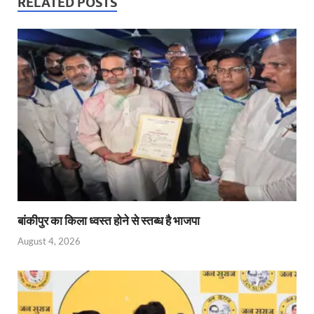
s
b
er
Fr
e
RELATED POSTS
A
o
ie
dI
p
o
n
n
p
k
dl
y
बांकीपुर का किला ध्वस्त होने से स्तब्ध है भाजपा
August 4, 2026