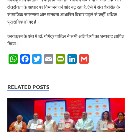
क्षेत्रीयता के आधार पर विभाजन की ओर बढ़ रहा है, ऐसे में संत शेरसिंह के
सामाजिक समरसता और मानवता आधारित विचार पहले से कहीं अधिक
प्रासंगिक हो गए हैं।
कार्यक्रम के अंत में डॉ. योगेंद्र पाटिल ने सभी अतिथियों का धन्यवाद ज्ञापित
किया।
W
F
T
E
P
Li
G
h
ac
w
m
ri
n
m
at
e
itt
ail
nt
k
ail
s
b
er
Fr
e
RELATED POSTS
A
o
ie
dI
p
o
n
n
p
k
dl
y