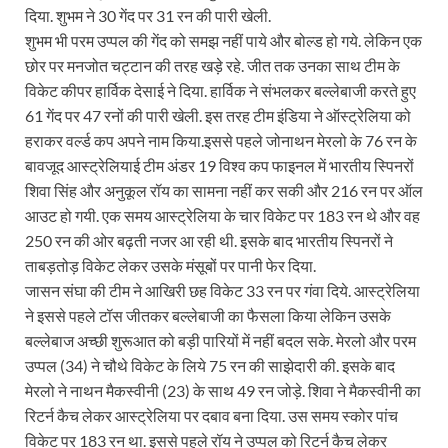
दिया. शुभम ने 30 गेंद पर 31 रन की पारी खेली.
शुभम भी परम उप्‍पल की गेंद को समझ नहीं पाये और बोल्‍ड हो गये. लेकिन एक
छोर पर मनजोत चट्टान की तरह खड़े रहे. जीत तक उनका साथ टीम के
विकेट कीपर हार्विक देसाई ने दिया. हार्विक ने संभलकर बल्‍लेबाजी करते हुए
61 गेंद पर 47 रनों की पारी खेली. इस तरह टीम इंडिया ने ऑस्‍ट्रेलिया को
हराकर वर्ल्‍ड कप अपने नाम किया.इससे पहले जोनाथन मेरलो के 76 रन के
बावजूद आस्ट्रेलियाई टीम अंडर 19 विश्व कप फाइनल में भारतीय स्पिनरों
शिवा सिंह और अनुकूल रॉय का सामना नहीं कर सकी और 216 रन पर ऑल
आउट हो गयी. एक समय आस्ट्रेलिया के चार विकेट पर 183 रन थे और वह
250 रन की ओर बढ़ती नजर आ रही थी. इसके बाद भारतीय स्पिनरों ने
ताबड़तोड़ विकेट लेकर उसके मंसूबों पर पानी फेर दिया.
जासन संघा की टीम ने आखिरी छह विकेट 33 रन पर गंवा दिये. आस्ट्रेलिया
ने इससे पहले टॉस जीतकर बल्लेबाजी का फैसला किया लेकिन उसके
बल्लेबाज अच्छी शुरूआत को बड़ी पारियों में नहीं बदल सके. मेरलो और परम
उप्पल (34) ने चौथे विकेट के लिये 75 रन की साझेदारी की. इसके बाद
मेरलो ने नाथन मैकस्वीनी (23) के साथ 49 रन जोड़े. शिवा ने मैकस्वीनी का
रिटर्न कैच लेकर आस्ट्रेलिया पर दबाव बना दिया. उस समय स्कोर पांच
विकेट पर 183 रन था. इससे पहले रॉय ने उप्पल को रिटर्न कैच लेकर