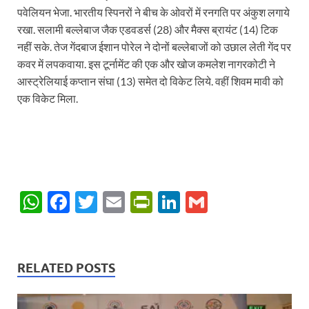
पवेलियन भेजा. भारतीय स्पिनरों ने बीच के ओवरों में रनगति पर अंकुश लगाये
रखा. सलामी बल्लेबाज जैक एडवडर्स (28) और मैक्स ब्रायंट (14) टिक
नहीं सके. तेज गेंदबाज ईशान पोरेल ने दोनों बल्लेबाजों को उछाल लेती गेंद पर
कवर में लपकवाया. इस टूर्नामेंट की एक और खोज कमलेश नागरकोटी ने
आस्ट्रेलियाई कप्तान संघा (13) समेत दो विकेट लिये. वहीं शिवम मावी को
एक विकेट मिला.
W
F
T
E
P
Li
G
h
ac
w
m
ri
n
m
at
e
itt
ail
nt
k
ail
s
b
er
Fr
e
RELATED POSTS
A
o
ie
dI