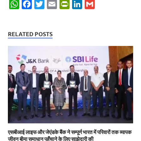
W
F
T
E
P
Li
G
h
ac
w
m
ri
n
m
at
e
itt
ail
nt
k
ail
s
b
er
Fr
e
RELATED POSTS
A
o
ie
dI
p
o
n
n
p
k
dl
y
एसबीआई लाइफ और जेएंडके बैंक ने सम्पूर्ण भारत में परिवारों तक व्यापक
जीवन बीमा समाधान पहुँचाने के लिए साझेदारी की