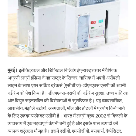
मुंबई।
इलेक्ट्रिकल और डिजिटल बिल्डिंग इंफ्रास्ट्रक्चर में वैश्विक
अग्रणी लग्रों इंडिया ने महाराष्ट्र के सिन्‍नर, नासिक में अपनी असेंबली
लाइन के साथ एयर सर्किट ब्रेकर्स (एसीबी’ज)-डीएमएक्‍स एसपी की अपनी
नई रेंज को पेश किया है। डीएमएक्‍स-एसपी की नई रेंज सुरक्षा, उच्‍च यांत्रिक
और विद्युत सहनशक्ति की विशेषताओं से सुसज्जित है। यह व्‍यावसायिक,
आवासीय, मंझोले उद्योगों, अस्पतालों, मॉल और होटलों में प्रयोग किये जाने
के लिए एकदम परफेक्ट एसीबी है। भारत में लग्रों ग्रुप 2002 से बिजली के
व्‍यावसाय में एक महत्‍वपूर्ण कंपनी बनी हुई है और इसके पास उत्‍पादों की
व्‍यापक श्रृंखला मौजूद है। इसमें एसीबी, एमसीसीबी, बसबार्स, कैपेसिटर,