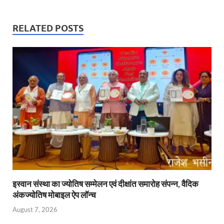
at
e
itt
ail
nt
k
ail
s
b
er
Fr
e
RELATED POSTS
A
o
ie
dI
p
o
n
n
p
k
dl
y
इस्वान संस्था का ज्योतिष सम्मेलन एवं दीक्षांत समारोह संपन्न, वैदिक
अंकज्योतिष मोबाइल ऐप लॉन्च
August 7, 2026