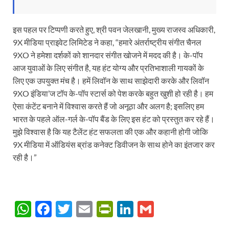
इस पहल पर टिप्पणी करते हुए, श्री पवन जेलखानी, मुख्य राजस्व अधिकारी,
9X मीडिया प्राइवेट लिमिटेड ने कहा, “हमारे अंतर्राष्ट्रीय संगीत चैनल
9XO ने हमेशा दर्शकों को शानदार संगीत खोजने में मदद की है। के-पॉप
आज युवाओं के लिए संगीत है, यह हंट योग्य और प्रतिभाशाली गायकों के
लिए एक उपयुक्त मंच है। हमें लिवॉन के साथ साझेदारी करके और लिवॉन
9XO इंडिया’ज टॉप के-पॉप स्‍टार्स को पेश करके बहुत खुशी हो रही है। हम
ऐसा कंटेंट बनाने में विश्वास करते हैं जो अनूठा और अलग है; इसलिए हम
भारत के पहले ऑल-गर्ल के-पॉप बैंड के लिए इस हंट को प्रस्तुत कर रहे हैं।
मुझे विश्वास है कि यह टैलेंट हंट सफलता की एक और कहानी होगी जोकि
9X मीडिया में ऑडियंस ब्रांड कनेक्ट डिवीजन के साथ होने का इंतजार कर
रही है।”
W
F
T
E
P
Li
G
h
ac
w
m
ri
n
m