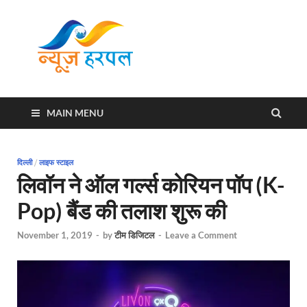
News
Harpal ki khabar
Harpal
MAIN MENU
दिल्ली
/
लाइफ स्टाइल
लिवॉन ने ऑल गर्ल्स कोरियन पॉप (K-
Pop) बैंड की तलाश शुरू की
November 1, 2019
-
by
टीम डिजिटल
-
Leave a Comment