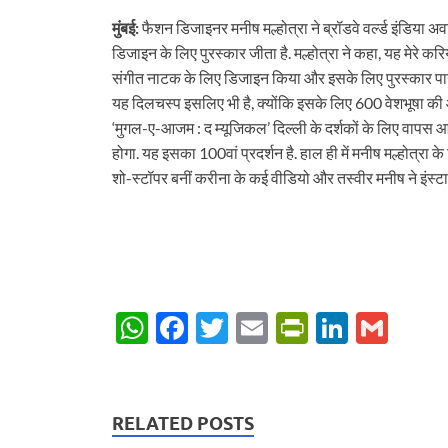
मुंबई:
फैशन डिजाइनर मनीष मल्होत्रा ने ब्रॉडवे वर्ल्ड इंडिया अव
डिजाइन के लिए पुरस्कार जीता है. मल्होत्रा ने कहा, यह मेरे करि
संगीत नाटक के लिए डिजाइन किया और इसके लिए पुरस्कार पाना 
यह दिलचस्प इसलिए भी है, क्योंकि इसके लिए 600 वेशभूषा क
‘मुगल-ए-आजम : द म्यूजिकल’ दिल्ली के दर्शकों के लिए वापस
होगा. यह इसका 100वां प्रदर्शन है. हाल ही में मनीष मल्होत्र
शो-स्टॉपर बनीं करीना के कई वीडियो और तस्वीर मनीष ने इंस्ट
W
F
T
E
P
Li
G
h
ac
w
m
ri
n
m
at
e
itt
ail
nt
k
ail
s
b
er
Fr
e
RELATED POSTS