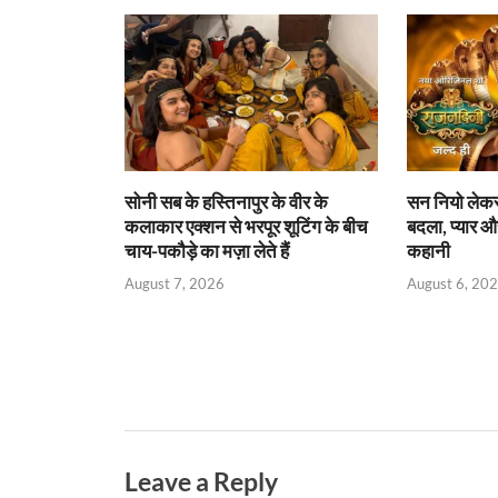
A
o
ie
dI
p
o
n
n
p
k
dl
y
सोनी सब के हस्तिनापुर के वीर के
सन नियो लेकर 
कलाकार एक्शन से भरपूर शूटिंग के बीच
बदला, प्यार औ
चाय-पकौड़े का मज़ा लेते हैं
कहानी
August 7, 2026
August 6, 20
Leave a Reply