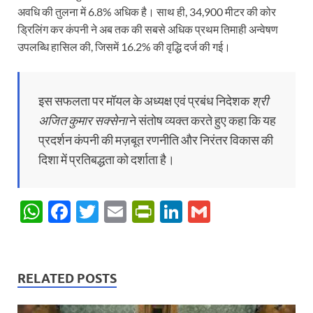
अवधि की तुलना में 6.8% अधिक है। साथ ही, 34,900 मीटर की कोर
ड्रिलिंग कर कंपनी ने अब तक की सबसे अधिक प्रथम तिमाही अन्वेषण
उपलब्धि हासिल की, जिसमें 16.2% की वृद्धि दर्ज की गई।
इस सफलता पर मॉयल के अध्यक्ष एवं प्रबंध निदेशक
श्री
अजित कुमार सक्सेना
ने संतोष व्यक्त करते हुए कहा कि यह
प्रदर्शन कंपनी की मज़बूत रणनीति और निरंतर विकास की
दिशा में प्रतिबद्धता को दर्शाता है।
W
F
T
E
P
Li
G
h
ac
w
m
ri
n
m
at
e
itt
ail
nt
k
ail
s
b
er
Fr
e
RELATED POSTS
A
o
ie
dI