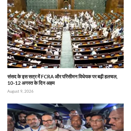
p
o
n
n
p
k
dl
y
संसद के इस सत्र में FCRA और परिसीमन विधेयक पर बढ़ी हलचल,
10-12 अगस्त के दिन अहम
August 9, 2026