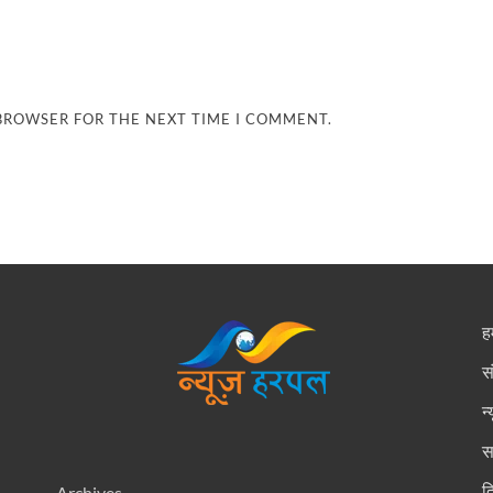
 BROWSER FOR THE NEXT TIME I COMMENT.
हम
स
न
स
द
Archives