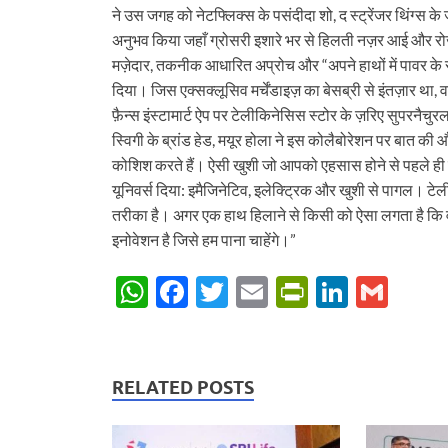
ने उस जगह को नेटफ्लिक्स के पसंदीदा शो, द स्ट्रेंजर थिंग्स के
अनुभव किया जहाँ ग्रोसरी इशारे भर से हिलती नज़र आई और रोज़
मज़ेदार, तकनीक आधारित अप्रोच और “अपने हाथों में पावर के 
दिया। जिस एक्सक्लूसिव मर्चेंडाइज़ का बेसब्री से इंतज़ार था, 
फ़ैन्स इंस्टामार्ट ऐप पर टेलीकिनेसिस स्टोर के ज़रिए सुपरनैच
स्विगी के ब्रांड हेड, मयूर होला ने इस कोलैबोरेशन पर बात की 
कोशिश करते हैं। ऐसी खुशी जो आपको एहसास होने से पहले ही मुस
यूनिवर्स दिया: इमैजिनेटिव, इलेक्ट्रिक और खुशी से पागल। टेल
तरीका है। अगर एक हाथ हिलाने से किसी को ऐसा लगता है कि वह 
इनोवेशन है जिसे हम पाना चाहेंगे।”
W
F
T
E
P
Li
G
h
ac
w
m
ri
n
m
at
e
itt
ail
nt
k
ail
s
b
er
Fr
e
RELATED POSTS
A
o
ie
dI