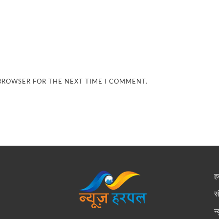
 BROWSER FOR THE NEXT TIME I COMMENT.
हम
स
न