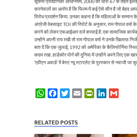
सूचना प्रौद्योगिकी अधिनियम, 2000 की धारा 67 के तहत इलेक्‍
करनेवालों का आरोप है कि फिल्‍म में कई ऐसे सीन है जो बेहद आप
विरोध प्रदर्शन किया. उनका कहना है कि महिलाओं के सम्‍मान के 
अंग्रेजी वेबसाइट TOI की रिपोर्ट के अनुसार, राम गोपाल वर्मा 
करने को लेकर एफआईआर दर्ज करवाई है. एक सामाजिक कार्यकर्
उन्‍होंने अपनी राय रखी तो राम गोपाल वर्मा ने उनके खिलाफ नि
बता दें कि एक जुलाई, 1992 को अमेरिका के कैलिफोर्निया स्थित पाम 
कदम रखा. हार्डकोर पोर्न की दुनिया में उन्होंने अपने लिए एक ख
‘एवीएन अवार्ड’ में बेस्ट न्यू स्टारलेट के पुरस्कार से नवाजी जा चुक
W
F
T
E
P
Li
G
h
ac
w
m
ri
n
m
at
e
itt
ail
nt
k
ail
s
b
er
Fr
e
RELATED POSTS
A
o
ie
dI