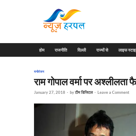
News H
Harpal ki khabar
होम
राजनीति
दिल्ली
राज्यों से
लाइफ स्टा
मनोरंजन
राम गोपाल वर्मा पर अश्‍लीलता 
January 27, 2018
-
by
टीम डिजिटल
-
Leave a Comment