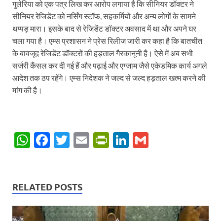
गुलेरिया को एक पत्र लिख कर आरोप लगाया है कि सीनियर डॉक्टर ने
सीनियर रेजिडेंट को नर्सिंग स्टॉफ, सहकर्मियों और अन्य लोगों के सामने
थप्पड़ मारा। इसके बाद से रेजिडेंट डॉक्टर अवसाद में था और अपने घर
चला गया है। एम्स प्रशासन ने प्रेस रिलीज जारी कर कहा है कि बातचीत
के बावजूद रेजिडेंट डॉक्टरों की हड़ताल गैरकानूनी है। ऐसे में अब सभी
सर्जरी कैंसल कर दी गई हैं और पढ़ाई और एग्जाम जैसे एकेडमिक कार्य अगले
आदेश तक ठप रहेंगे। एम्स निदेशक ने जल्द से जल्द हड़ताल खत्म करने की
मांग की है।
W
F
T
E
P
Li
G
h
ac
w
m
ri
n
m
at
e
itt
ail
nt
k
ail
s
b
er
Fr
e
RELATED POSTS
A
o
ie
dI
p
o
n
n