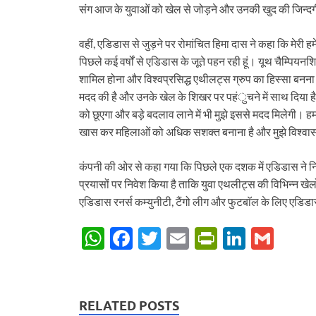
संग आज के युवाओं को खेल से जोड़ने और उनकी खुद की जिन्दगी
वहीं, एडिडास से जुड़ने पर रोमांचित हिमा दास ने कहा कि मेरी 
पिछले कई वर्षों से एडिडास के जूते पहन रही हूं। यूथ चैम्पियन
शामिल होना और विश्वप्रसिद्ध एथीलट्स ग्रुप का हिस्सा बनना 
मदद की है और उनके खेल के शिखर पर पहंुचने में साथ दिया है। 
को छूएगा और बड़े बदलाव लाने में भी मुझे इससे मदद मिलेगी। हम
खास कर महिलाओं को अधिक सशक्त बनाना है और मुझे विश्वास 
कंपनी की ओर से कहा गया कि पिछले एक दशक में एडिडास ने नि
प्रयासों पर निवेश किया है ताकि युवा एथलीट्स की विभिन्न खेलों
एडिडास रनर्स कम्युनीटी, टैंगो लीग और फुटबाॅल के लिए एडि
W
F
T
E
P
Li
G
h
ac
w
m
ri
n
m
at
e
itt
ail
nt
k
ail
s
b
er
Fr
e
RELATED POSTS