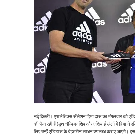
नई दिल्ली।
एथलेटिक्स सेंसेशन हिमा दास का मंगलवार को एडिड
की फैन रही हैं (यूथ चैम्पियनशिप और एशियाई खेलों में हिमा ने
लिए उन्हें एडिडास के बेहतरीन साधन उपलब्ध कराए जाएंगे। इस