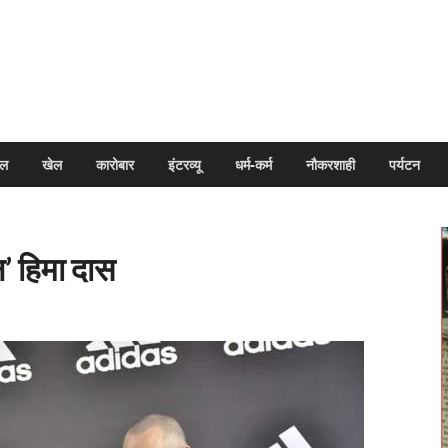
arpal
इल
खेल
कारोबार
इंटरव्यू
धर्म-कर्म
नौकरशाही
पर्यटन
न’ हिमा दास