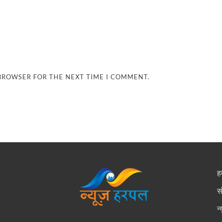
 BROWSER FOR THE NEXT TIME I COMMENT.
हम
स
न