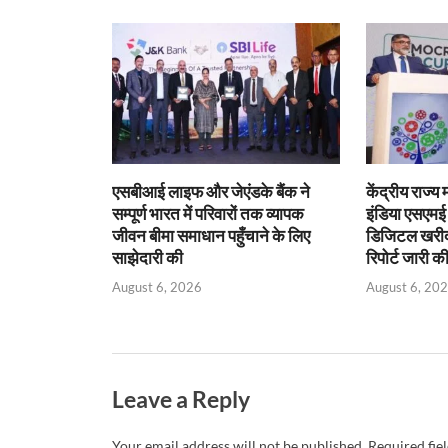
A
o
ie
dI
p
o
n
n
p
k
dl
y
एसबीआई लाइफ और जेएंडके बैंक ने
केंद्रीय राज्य
सम्पूर्ण भारत में परिवारों तक व्यापक
इंडिया एसएम
जीवन बीमा समाधान पहुँचाने के लिए
डिजिटल खरीद प
साझेदारी की
रिपोर्ट जारी क
August 6, 2026
August 6, 20
Leave a Reply
Your email address will not be published.
Required fie