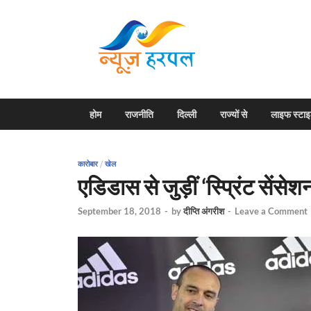
News H
Harpal ki khabar
होम
राजनीति
दिल्ली
राज्यों से
लाइफ स्टा
कारोबार
/
खेल
एडिडास से जुड़ीं ‘स्प्रिंट सेंसेश
September 18, 2018
-
by
दीप्ति अंगरीश
-
Leave a Comment