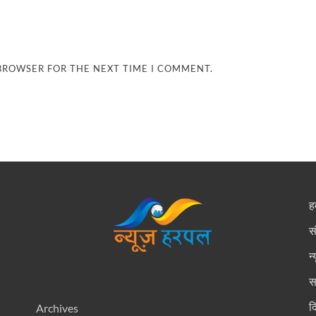
 BROWSER FOR THE NEXT TIME I COMMENT.
हम
स
न
स
द
Archives