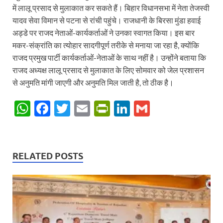
में लालू प्रसाद से मुलाकात कर सकते हैं। बिहार विधानसभा में नेता तेजस्वी
यादव सेवा विमान से पटना से रांची पहुंचे। राजधानी के बिरसा मुंडा हवाई
अड्डे पर राजद नेताओं-कार्यकर्ताओं ने उनका स्वागत किया। इस बार
मकर-संक्रांति का त्योहार सादगीपूर्ण तरीके से मनाया जा रहा है, क्योंकि
राजद प्रमुख पार्टी कार्यकर्ताओं-नेताओं के साथ नहीं है। उन्होंने बताया कि
राजद अध्यक्ष लालू प्रसाद से मुलाकात के लिए सोमवार को जेल प्रशासन
से अनुमति मांगी जाएगी और अनुमति मिल जाती है, तो ठीक है।
W
F
T
E
P
Li
G
h
ac
w
m
ri
n
m
at
e
itt
ail
nt
k
ail
s
b
er
Fr
e
RELATED POSTS
A
o
ie
dI
p
o
n
n
p
k
dl
y