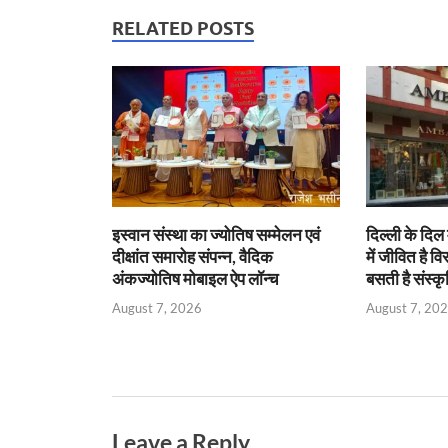
s
b
er
Fr
e
RELATED POSTS
A
o
ie
dI
p
o
n
n
p
k
dl
y
इस्वान संस्था का ज्योतिष सम्मेलन एवं
दिल्ली के दिल 
दीक्षांत समारोह संपन्न, वैदिक
में जीवित है वि
अंकज्योतिष मोबाइल ऐप लॉन्च
बसती है संस्कृ
August 7, 2026
August 7, 20
Leave a Reply