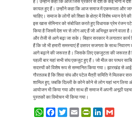
है। उन्होंने कहा कि आज जिस प्रकार से देश के कई भागों में दे
कायल हुए हैं। उन्होंने कहा कि आज समाज में एकरूपता और जा
चाहिए। समाज के लोगों को शिक्षा के क्षेत्र में विशेष ध्यान देने
इस खास सेमिनार को संबोधित करते हुए विधायक प्रेम रंजन पट
किया है जिसमें देश भर से लोग आए हैं जो अभिभूत करने वाला ह
और तेजी से आगे बढ़ा जा सके। बिहार सरकार ने लगातार कार्य
हैं कि जो भी हमारी समस्याएं हैं उसपर सजगता के साथ निवारण 
आगे बढ़ाने की जरूरत है। जिसके लिए एकजुटता की जरूरत है 
पहली बार यहां सभी संघ एकजुट हुए हैं। जो मील का पत्थर साब
सदस्यों को विशेष रूप से सम्मानित किया गया। झारखंड से आई
गौरतलब है कि शिवा संघ और पटेल मैत्री समिति ने मिलकर सरद
शामिल हुए, जबकि दिल्ली के कोने कोने से लोग यहां भाग लिया
आयोजन भी किया गया और साथ ही समाज में अपनी अनूठी पहचान 
पुस्तकों का विमोचन भी किया गया।
W
F
T
E
P
Li
G
h
ac
w
m
ri
n
m
at
e
itt
ail
nt
k
ail