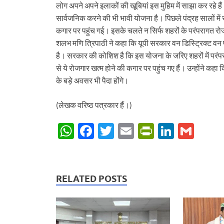
लोग अपने अपने इलाकों की खूबियां इस मुहिम में साझा कर रहे 
सार्वजनिक करने की भी भावी योजना है। पिछले पंद्रह सालों में
कगार पर पहुंच गई। इसके चलते न सिर्फ शहरों के परंपरागत रो
शलभ मणि त्रिपाठी ने कहा कि यूपी सरकार वन डिस्ट्रिक्ट वन
है। सरकार की कोशिश है कि इस योजना के जरिए शहरों में परं
से ये रोजगार खत्म होने की कगार पर पहुंच गए हैं। उन्होंने कहा
के बड़े अवसर भी पैदा होंगे।
(लेखक वरिष्ठ पत्रकार हैं।)
W
F
T
E
P
Li
G
h
ac
w
m
ri
n
m
at
e
itt
ail
nt
k
ail
s
b
er
Fr
e
RELATED POSTS
A
o
ie
dI
p
o
n
n