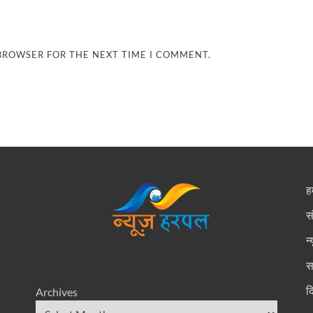
 BROWSER FOR THE NEXT TIME I COMMENT.
हम
स
न
स
द
Archives