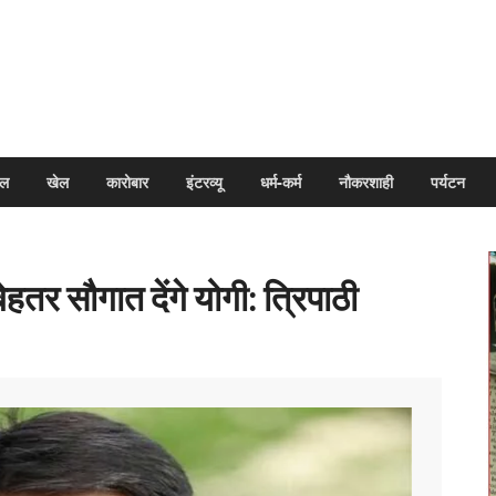
arpal
इल
खेल
कारोबार
इंटरव्यू
धर्म-कर्म
नौकरशाही
पर्यटन
हतर सौगात देंगे योगी: त्रिपाठी