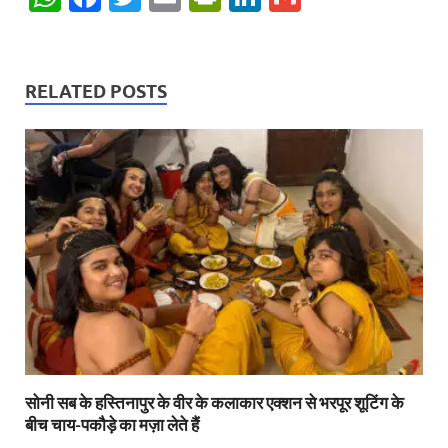
h
ac
w
m
ri
n
m
at
e
itt
ail
nt
k
ail
s
b
er
Fr
e
RELATED POSTS
A
o
ie
dI
p
o
n
n
p
k
dl
y
सोनी सब के हस्तिनापुर के वीर के कलाकार एक्शन से भरपूर शूटिंग के
बीच चाय-पकौड़े का मज़ा लेते हैं