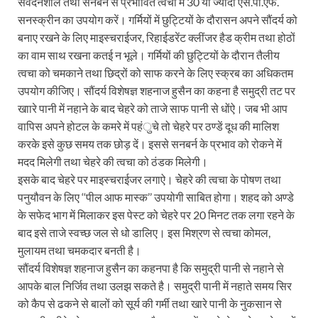
संवेदनशील तथा सनबर्न से प्रभावित त्वचा में 30 या ज्यादा एस.पी.एफ.
सनस्क्रीन का उपयोग करें। गर्मियों में छुट्टियों के दौरासन अपने सौंदर्य को
बनाए रखने के लिए माइस्चराईजर, रिहाईडरेंट क्लींजर हैड क्रीम तथा होठों
का वाम साथ रखना कतई न भूले। गर्मियों की छुट्टियों के दौरान तैलीय
त्वचा को चमकाने तथा छिद्रों को साफ करने के लिए स्क्रब का अधिकतम
उपयोग कीजिए। सौंदर्य विशेषज्ञ शहनाज हुसैन का कहना है समुद्री तट पर
खाारे पानी में नहाने के बाद चेहरे को ताजे साफ पानी से धोंऐ। जब भी आप
वापिस अपने होटल के कमरे में पहंुचे तो चेहरे पर ठण्डें दूध की मालिश
करके इसे कुछ समय तक छोड़ दें। इससे सनबर्न के प्रभाव को रोकने में
मदद मिलेगी तथा चेहरे की त्वचा को ठंडक मिलेगी।
इसके बाद चेहरे पर माइस्चराईजर लगाऐ। चेेहरे की त्वचा के पोषण तथा
पनुयौवन के लिए ‘‘पील आफ मास्क’’ उपयोगी साबित होगा। शहद को अण्डे
के सफेद भाग में मिलाकर इस पेस्ट को चेहरे पर 20 मिनट तक लगा रहने के
बाद इसे ताजे स्वच्छ जल से धो डालिए। इस मिश्रण से त्वचा कोमल,
मुलायम तथा चमकदार बनती है।
सौंदर्य विशेषज्ञ शहनाज हुसैन का कहनपा है कि समुद्री पानी से नहाने से
आपके बाल निर्जिव तथा उलझ सकते है। समुद्री पानी में नहाते समय सिर
को कैप से ढकने से बालों को सूर्य की गर्मी तथा खारे पानी के नुकसान से