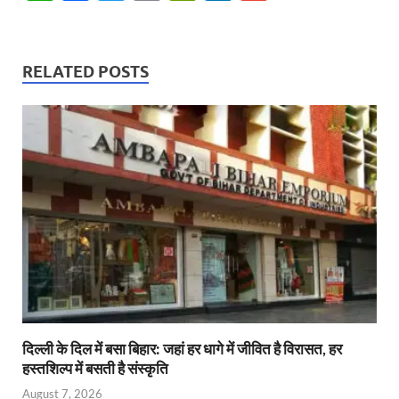
h
ac
w
m
ri
n
m
at
e
itt
ail
nt
k
ail
s
b
er
Fr
e
RELATED POSTS
A
o
ie
dI
p
o
n
n
p
k
dl
y
दिल्ली के दिल में बसा बिहार: जहां हर धागे में जीवित है विरासत, हर
हस्तशिल्प में बसती है संस्कृति
August 7, 2026