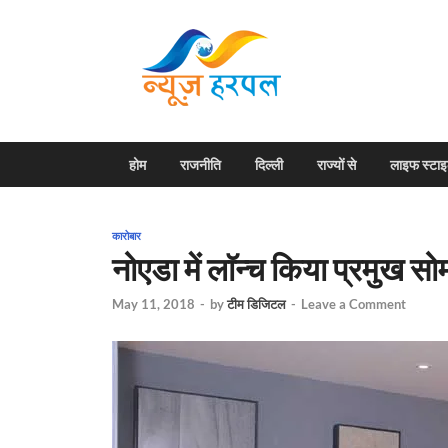
News H
Harpal ki khabar
होम
राजनीति
दिल्ली
राज्यों से
लाइफ स्टा
कारोबार
नोएडा में लाॅन्च किया प्रमुख सो
May 11, 2018
-
by
टीम डिजिटल
-
Leave a Comment