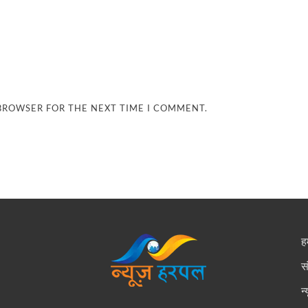
 BROWSER FOR THE NEXT TIME I COMMENT.
हम
स
न