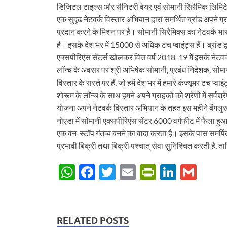
डिजिटल टाइल्स और सैनिटरी वेयर एवं सोमानी सिरैमिक लिमिटेड
एक सुदृढ़ नेटवर्क विस्तार अभियान द्वारा समर्थित ब्रांड अपने ग
प्रदान करने के मिशन पर है। सोमानी सिरैमिक्स का नेटवर्क भारत
है। इसके देश भर में 15000 से अधिक टच प्वाइंट्स हैं। ब्रांड द्
एक्सपीरिएंस सेंटर्स खोलकर वित्त वर्ष 2018-19 में इसके नेट
लाॅन्च के अवसर पर श्री अभिषेक सोमानी, प्रबंध निदेशक, सोम
विस्तार के रास्ते पर हैं, जो हमें देश भर में हमारे कंज्यूमर टच 
शोरूम के लाॅन्च के साथ हमने अपने ग्राहकों को श्रेणी में सर्वश
योजना अपने नेटवर्क विस्तार अभियान के तहत इस महीने बेंगलुरू औ
नोएडा में सोमानी एक्सपीरिएंस सेंटर 6000 वर्गफीट में फैला हु
एक वन-स्टाॅप गंतव्य बनने का वादा करता है। इसके पास समर्पि
प्रभावी बिक्री तथा बिक्री पश्चात् सेवा सुनिश्चित करती है, 
W
F
T
E
P
Li
G
h
ac
w
m
ri
n
m
at
e
itt
ail
nt
k
ail
s
b
er
Fr
e
RELATED POSTS