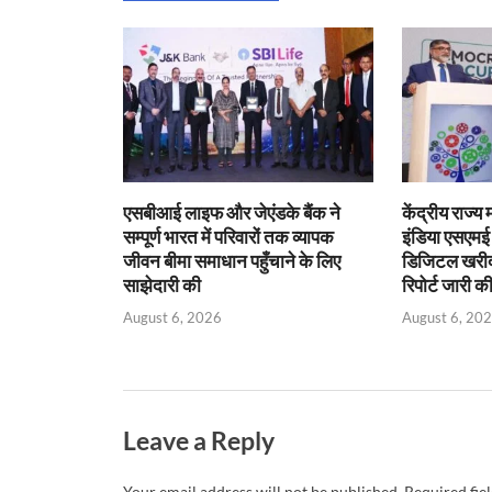
A
o
ie
dI
p
o
n
n
p
k
dl
y
एसबीआई लाइफ और जेएंडके बैंक ने
केंद्रीय राज्य
सम्पूर्ण भारत में परिवारों तक व्यापक
इंडिया एसएम
जीवन बीमा समाधान पहुँचाने के लिए
डिजिटल खरीद प
साझेदारी की
रिपोर्ट जारी क
August 6, 2026
August 6, 20
Leave a Reply
Your email address will not be published.
Required fie