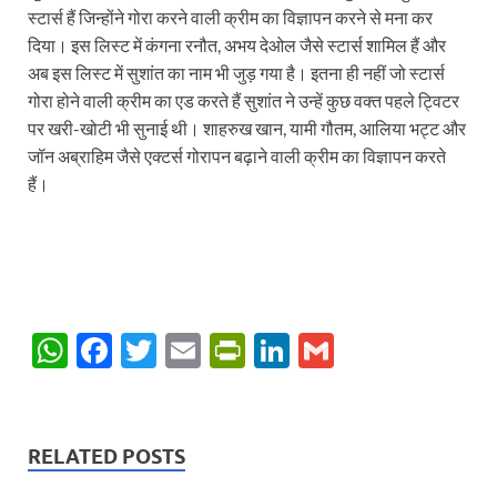
स्टार्स हैं जिन्होंने गोरा करने वाली क्रीम का विज्ञापन करने से मना कर
दिया। इस लिस्ट में कंगना रनौत, अभय देओल जैसे स्टार्स शामिल हैं और
अब इस लिस्ट में सुशांत का नाम भी जुड़ गया है। इतना ही नहीं जो स्टार्स
गोरा होने वाली क्रीम का एड करते हैं सुशांत ने उन्हें कुछ वक्त पहले ट्विटर
पर खरी-खोटी भी सुनाई थी। शाहरुख खान, यामी गौतम, आलिया भट्ट और
जॉन अब्राहिम जैसे एक्टर्स गोरापन बढ़ाने वाली क्रीम का विज्ञापन करते
हैं।
W
F
T
E
P
Li
G
h
ac
w
m
ri
n
m
at
e
itt
ail
nt
k
ail
s
b
er
Fr
e
RELATED POSTS
A
o
ie
dI