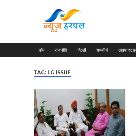
News H
Harpal ki khabar
होम
राजनीति
दिल्ली
राज्यों से
लाइफ स्टा
TAG:
LG ISSUE