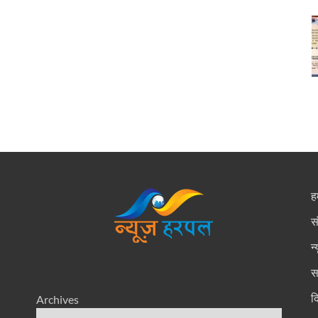
हम
स
न
स
द
Archives