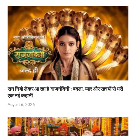
A
o
ie
dI
p
o
n
n
p
k
dl
y
सन नियो लेकर आ रहा है ‘राजनंदिनी’: बदला, प्यार और रहस्यों से भरी
एक नई कहानी
August 6, 2026