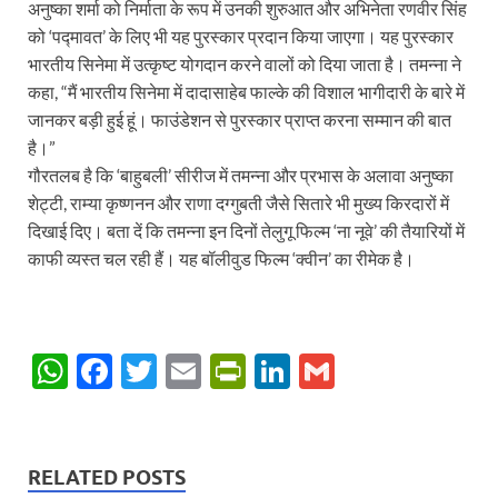
अनुष्का शर्मा को निर्माता के रूप में उनकी शुरुआत और अभिनेता रणवीर सिंह
को ‘पद्मावत’ के लिए भी यह पुरस्कार प्रदान किया जाएगा। यह पुरस्कार
भारतीय सिनेमा में उत्कृष्ट योगदान करने वालों को दिया जाता है। तमन्ना ने
कहा, “मैं भारतीय सिनेमा में दादासाहेब फाल्के की विशाल भागीदारी के बारे में
जानकर बड़ी हुई हूं। फाउंडेशन से पुरस्कार प्राप्त करना सम्मान की बात
है।”
गौरतलब है कि ‘बाहुबली’ सीरीज में तमन्ना और प्रभास के अलावा अनुष्का
शेट्टी, राम्या कृष्णनन और राणा दग्गुबती जैसे सितारे भी मुख्य किरदारों में
दिखाई दिए। बता दें कि तमन्ना इन दिनों तेलुगू फिल्म ‘ना नूवे’ की तैयारियों में
काफी व्यस्त चल रही हैं। यह बॉलीवुड फिल्म ‘क्वीन’ का रीमेक है।
W
F
T
E
P
Li
G
h
ac
w
m
ri
n
m
at
e
itt
ail
nt
k
ail
s
b
er
Fr
e
RELATED POSTS