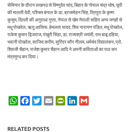
सेमिनार के दौरान लखनउ से विष्णुदेव चांद, बिहार के गोपाल चंद्र घोष, यूपी
की मालती देवी, पश्चिम बंगाल के डा. ब्रजमोहन सिंह, त्रिपुरा के कृष्ण
कुसुम, दिल्ली की अनुराधा गुप्ता, नेपाल से खेम नेपाली सहित अन्य जगहों से
मधु पोखरेल, ऋतु आसिफ, हेमलता यादव, शिव नारायण पंडित, मधु पोखरेल,
राकेश कुमार द्विजराज, पंखुरी सिंहा, डा. राज्यश्री जयंती, राम बाबू दहिया,
भवानी पोखरेल, साजिद करीम, सुरिंदर कौर नीलम, धर्मचंद विद्यालंकर, प्रो.
शिवजी चैहान, राजेश कुमार चैहान आदि ने अपनी कविताओं का पाठ कर
मंत्रमुग्ध कर दिया।
W
F
T
E
P
Li
G
h
ac
w
m
ri
n
m
at
e
itt
ail
nt
k
ail
s
b
er
Fr
e
RELATED POSTS