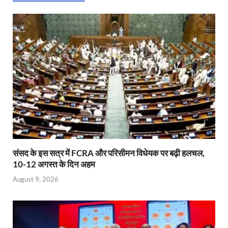
A
o
ie
dI
p
o
n
n
p
k
dl
y
संसद के इस सत्र में FCRA और परिसीमन विधेयक पर बढ़ी हलचल,
10-12 अगस्त के दिन अहम
August 9, 2026