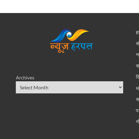
हम
स
न
स
द
Archives
धर
स
प
न