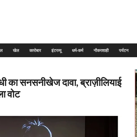
arpal
इल
खेल
कारोबार
इंटरव्यू
धर्म-कर्म
नौकरशाही
पर्यटन
ंधी का सनसनीखेज दावा, ब्राज़ीलियाई
ला वोट