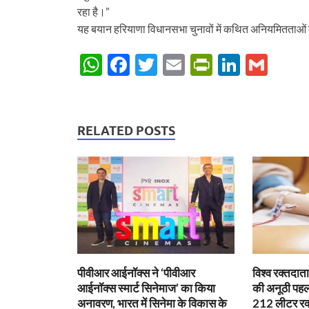
रहा है।”
यह बयान हरियाणा विधानसभा चुनावों में कथित अनियमितताओ
W
F
T
E
P
Li
G
h
ac
w
m
ri
n
m
at
e
itt
ail
nt
k
ail
s
b
er
Fr
e
RELATED POSTS
A
o
ie
dI
p
o
n
n
p
k
dl
y
पीवीआर आईनॉक्स ने ‘पीवीआर
विश्व रक्तदा
आईनॉक्स स्मार्ट सिनेमाज’ का किया
की अनूठी पहल,
अनावरण, भारत में सिनेमा के विकास के
212 लीटर रक