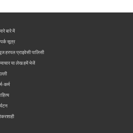
ारे बारे में
ंपर्क सूत्र
्यूज हरपल प्राइवेसी पालिसी
माचार या लेख हमें भेजें
िल्ली
्म-कर्म
ाहित्य
र्यटन
ौकरशाही