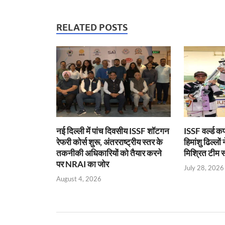
at
e
itt
ail
nt
k
ail
s
b
er
Fr
e
RELATED POSTS
A
o
ie
dI
p
o
n
n
p
k
dl
y
नई दिल्ली में पांच दिवसीय ISSF शॉटगन
ISSF वर्ल्ड 
रेफरी कोर्स शुरू, अंतरराष्ट्रीय स्तर के
हिमांशु ढिल्ल
तकनीकी अधिकारियों को तैयार करने
मिश्रित टीम स्
पर NRAI का जोर
July 28, 2026
August 4, 2026