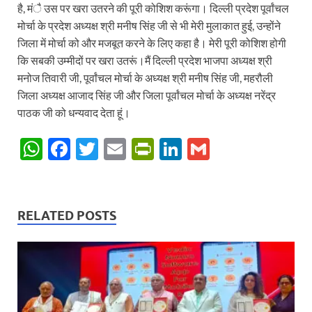
है, मंै उस पर खरा उतरने की पूरी कोशिश करूंगा। दिल्ली प्रदेश पूर्वांचल
मोर्चा के प्रदेश अध्यक्ष श्री मनीष सिंह जी से भी मेरी मुलाकात हुई, उन्होंने
जिला में मोर्चा को और मजबूत करने के लिए कहा है। मेरी पूरी कोशिश होगी
कि सबकी उम्मीदों पर खरा उतरूं।मैं दिल्ली प्रदेश भाजपा अध्यक्ष श्री
मनोज तिवारी जी, पूर्वांचल मोर्चा के अध्यक्ष श्री मनीष सिंह जी, महरौली
जिला अध्यक्ष आजाद सिंह जी और जिला पूर्वांचल मोर्चा के अध्यक्ष नरेंद्र
पाठक जी को धन्यवाद देता हूं।
W
F
T
E
P
Li
G
h
ac
w
m
ri
n
m
at
e
itt
ail
nt
k
ail
s
b
er
Fr
e
RELATED POSTS
A
o
ie
dI
p
o
n
n
p
k
dl
y