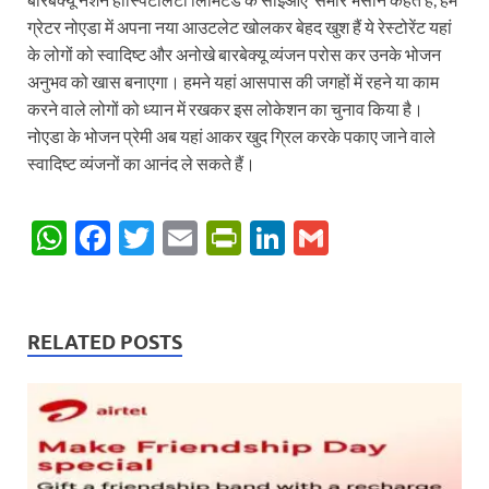
ग्रेटर नोएडा में अपना नया आउटलेट खोलकर बेहद खुश हैं ये रेस्टोरेंट यहां
के लोगों को स्वादिष्ट और अनोखे बारबेक्यू व्यंजन परोस कर उनके भोजन
अनुभव को खास बनाएगा। हमने यहां आसपास की जगहों में रहने या काम
करने वाले लोगों को ध्यान में रखकर इस लोकेशन का चुनाव किया है।
नोएडा के भोजन प्रेमी अब यहां आकर खुद ग्रिल करके पकाए जाने वाले
स्वादिष्ट व्यंजनों का आनंद ले सकते हैं।
W
F
T
E
P
Li
G
h
ac
w
m
ri
n
m
at
e
itt
ail
nt
k
ail
s
b
er
Fr
e
RELATED POSTS
A
o
ie
dI
p
o
n
n
p
k
dl
y