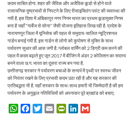
कदम साबित होगा. शहर की जैविक और अजैविक कूडो से होने वाले
रासायनिक दुष्प्रभावों से निपटने के लिए रीसाइक्लिंग प्लांट की व्यवस्था की
गयी है. इस दिशा में अंबिकापुर नगर निगम भारत का प्रथम कूडामुक्त निगम
बना है जहाँ “गार्बेज से सोना” जैसी योजना इतिहास लिख रही है. प्रदेश के
नारायणपुर जिला में यूनिसेफ की पहल से समुदाय-चालित न्यूट्रिशनल
गार्डन बनाई गयी है. इस गार्डन से लोगो को कुपोषण से मुक्ति के साथ
पर्यावरण सुधार की आस जगी है. ग्लोबल वार्मिंग को 2 डिग्री कम करने की
पहल में कदम बढ़ाते हुए जून 2017 में बीजिंग में अंडर 2 कोलिशन का सदस्य
बनने वाला छ.ग. भारत का दूसरा राज्य बन गया है.
छत्तीसगढ़ सरकार ने पर्यावरण बचाओ के सन्दर्भ में पृथ्वी पर स्वस्थ जीवन
को निरंतर रखने के लिए प्रभावी कदम उठा रही है और यह सरकार की
प्रतिबद्धता भी है. यहाँ सरकार के साथ-साथ हमारी भी जिम्मेदारी है की हम
पर्यावरण के अनुकूल गतिविधियों को अपनाकर पूरे ब्रह्मांड को बचाए.
W
F
T
E
P
Li
G
h
ac
w
m
ri
n
m
at
e
itt
ail
nt
k
ail