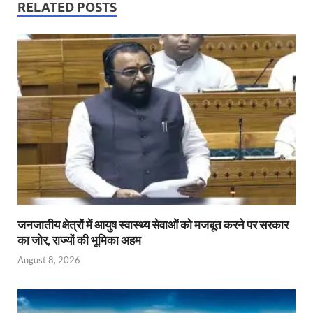
s
b
er
Fr
e
RELATED POSTS
A
o
ie
dI
p
o
n
n
p
k
dl
y
जनजातीय क्षेत्रों में आयुष स्वास्थ्य सेवाओं को मजबूत करने पर सरकार
का जोर, राज्यों की भूमिका अहम
August 8, 2026