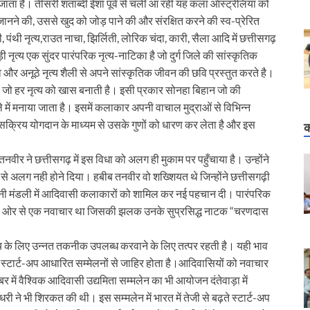
ाता है। तीसरी शताब्दी ईशा पूर्व से चली आ रही यह कला ऑस्ट्रेलिया को
जानने की, उससे खुद को जोड़ पाने की और संरक्षित करने की स्व-प्रेरित
ी, पंथी नृत्य,राउत नाचा, झिर्लिती, लोरिक चंदा, कारी, सैला आदि में छत्तीसगढ़
ृत्य एक सुंदर पारंपरिक नृत्य-नाटिका है जो दुर्ग जिले की सांस्कृतिक
 अनूठे नृत्य शैली से अपने सांस्कृतिक जीवन की छवि प्रस्तुत करते है।
 जो हर नृत्य को खास बनाती है। इसी प्रकार सोनहा बिहान जो की
ले में मनाया जाता है। इसमें कलाकार अपनी वाचाल मुद्राओं से विभिन्न
सक्रिय योगदान के माध्यम से उसके गुणों को धारण कर लेता है और इस
क
नवीर ने छत्तीसगढ़ में इस विधा को अलग ही मुकाम पर पहुँचाया है। उन्होंने
े अलग नही होने दिया। हबीब तनवीर वो शख्शियत थे जिन्होंने छत्तीसगढ़ी
अपनी मंडली में आदिवासी कलाकारों को शामिल कर नई पहचान दी। पारंपरिक
 उनकी ओर से एक नवाचार था जिसकी झलक उनके सुप्रसिद्ध नाटक “चरणदास
 के लिए उन्नत तकनीक उपलब्ध करवाने के लिए तत्पर रहती है। यही भाव
्टार्ट-अप आधारित सम्मेलनों से जाहिर होता है।आदिवासियों को नवाचार
र में वैश्विक आदिवासी उद्यमिता सम्मलेन का भी आयोजन दंतेवाड़ा में
री ने भी शिरकत की थी। इस सम्मलेन में भारत में तेजी से बढ़ते स्टार्ट-अप