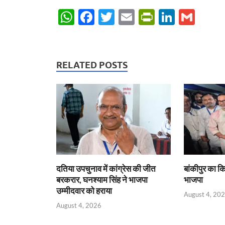
W
F
T
E
P
Li
G
h
ac
w
m
ri
n
m
at
e
itt
ail
nt
k
ail
s
b
er
Fr
e
RELATED POSTS
A
o
ie
dI
p
o
n
n
p
k
dl
y
दतिया उपचुनाव में कांग्रेस की जीत
बांकीपुर का किल
बरकरार, घनश्याम सिंह ने भाजपा
भाजपा
उम्मीदवार को हराया
August 4, 20
August 4, 2026