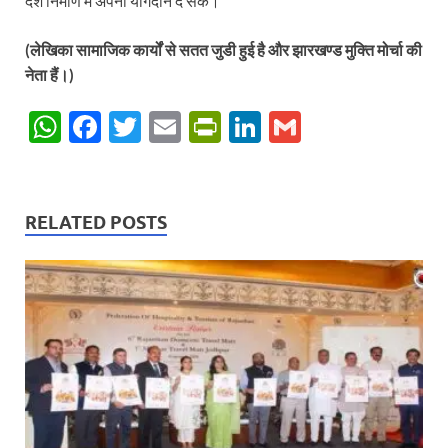
देश निर्माण में अपना योगदान दे सकें।
(लेखिका सामाजिक कार्यों से सतत जुडी हुई है और झारखण्ड मुक्ति मोर्चा की
नेता हैं।)
W
F
T
E
P
Li
G
h
ac
w
m
ri
n
m
at
e
itt
ail
nt
k
ail
s
b
er
Fr
e
RELATED POSTS
A
o
ie
dI
p
o
n
n
p
k
dl
y