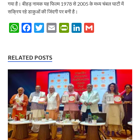
गया है। बीहड़ नामक यह फिल्म 1978 से 2005 के मध्य चंबल घाटी में
सक्रिय रहे डाकुओं की जिंदगी पर बनी है।
W
F
T
E
P
Li
G
h
ac
w
m
ri
n
m
at
e
itt
ail
nt
k
ail
s
b
er
Fr
e
RELATED POSTS
A
o
ie
dI
p
o
n
n
p
k
dl
y