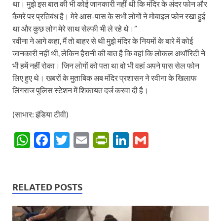
था। मुझे इस बात की भी कोई जानकारी नहीं थी कि मंदिर के अंदर फोन और
कैमरे पर प्रतिबंध है। मेरे आस-पास के सभी लोगों ने मोबाइल फोन रखा हुई
था और कुछ लोग मेरे साथ सेल्फी भी ले रहे थे।”
रवीना ने आगे कहा, मैं तो बाहर से थी मुझे मंदिर के नियमों के बारे में कोई
जानकारी नहीं थी, लेकिन हैरानी की बात है कि वहां कि लोकल अथॉरिटी ने
भी हमें नहीं रोका। जिन लोगों को पता था वो भी वहां अपने पास सेल फोन
लिए हुए थे। खबरों के मुताबिक अब मंदिर प्रशासन ने रवीना के खिलाफ
लिंगराज पुलिस स्टेशन में शिकायत दर्ज करवा दी है।
(साभार: इंडिया टीवी)
W
F
T
E
P
Li
G
h
ac
w
m
ri
n
m
at
e
itt
ail
nt
k
ail
s
b
er
Fr
e
RELATED POSTS
A
o
ie
dI
p
o
n
n