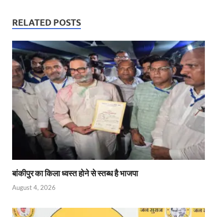
at
e
itt
ail
nt
k
ail
s
b
er
Fr
e
RELATED POSTS
A
o
ie
dI
p
o
n
n
p
k
dl
y
बांकीपुर का किला ध्वस्त होने से स्तब्ध है भाजपा
August 4, 2026