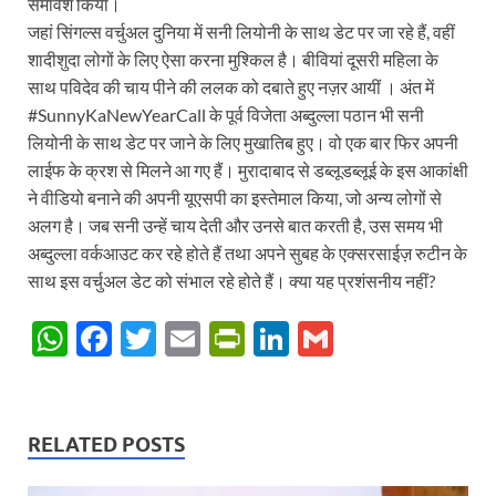
समावेश किया।
जहां सिंगल्स वर्चुअल दुनिया में सनी लियोनी के साथ डेट पर जा रहे हैं, वहीं
शादीशुदा लोगों के लिए ऐसा करना मुश्किल है। बीवियां दूसरी महिला के
साथ पविदेव की चाय पीने की ललक को दबाते हुए नज़र आयीं । अंत में
#SunnyKaNewYearCall के पूर्व विजेता अब्दुल्ला पठान भी सनी
लियोनी के साथ डेट पर जाने के लिए मुखातिब हुए। वो एक बार फिर अपनी
लाईफ के क्रश से मिलने आ गए हैं। मुरादाबाद से डब्लूडब्लूई के इस आकांक्षी
ने वीडियो बनाने की अपनी यूएसपी का इस्तेमाल किया, जो अन्य लोगों से
अलग है। जब सनी उन्हें चाय देती और उनसे बात करती है, उस समय भी
अब्दुल्ला वर्कआउट कर रहे होते हैं तथा अपने सुबह के एक्सरसाईज़ रुटीन के
साथ इस वर्चुअल डेट को संभाल रहे होते हैं। क्या यह प्रशंसनीय नहीं?
W
F
T
E
P
Li
G
h
ac
w
m
ri
n
m
at
e
itt
ail
nt
k
ail
s
b
er
Fr
e
RELATED POSTS
A
o
ie
dI