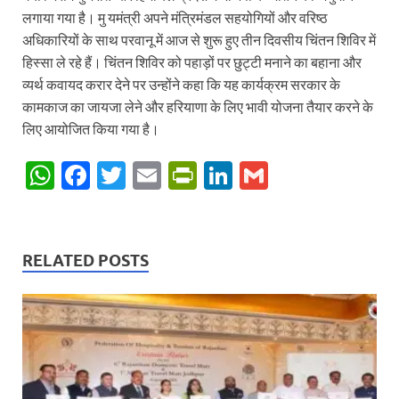
लगाया गया है। मु यमंत्री अपने मंत्रिमंडल सहयोगियों और वरिष्ठ
अधिकारियों के साथ परवानू में आज से शुरू हुए तीन दिवसीय चिंतन शिविर में
हिस्सा ले रहे हैं। चिंतन शिविर को पहाड़ों पर छुट्टी मनाने का बहाना और
व्यर्थ कवायद करार देने पर उन्होंने कहा कि यह कार्यक्रम सरकार के
कामकाज का जायजा लेने और हरियाणा के लिए भावी योजना तैयार करने के
लिए आयोजित किया गया है।
W
F
T
E
P
Li
G
h
ac
w
m
ri
n
m
at
e
itt
ail
nt
k
ail
s
b
er
Fr
e
RELATED POSTS
A
o
ie
dI
p
o
n
n
p
k
dl
y