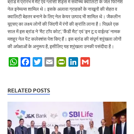
ब्रांड में प्रारंभ में मैट एवं ग्लाॅसी शेड्स में सर्वोच्च क्वालिटी के जेल फिनिश
नेल इनेमल्स शामिल थे। इसके अलावा ग्राहकों के नाखूनों की सेहत व
क्वालिटी बेहतर बनाने के लिए नेल केयर उत्पाद भी शामिल थे। जैकलीन
यूएसए का लक्ष्य लोगों की जिंदगी में रंगों की क्रांति लाना है। पिछले एक
साल में इस ब्रांड ने ‘मैट टाॅप कोट’, ‘कैंडी मैट’ एवं ‘इन टू द वाईल्ड’ नामक
मशहूर नेल पेंट कलेक्शंस पेश किए हैं। इस ब्रांड की संपूर्ण श्रृंखला लोगों
की अपेक्षाओं के अनुरूप है, इसीलिए यह श्रृंखला उनकी पसंदीदा है।
W
F
T
E
P
Li
G
h
ac
w
m
ri
n
m
at
e
itt
ail
nt
k
ail
s
b
er
Fr
e
RELATED POSTS
A
o
ie
dI
p
o
n
n
p
k
dl
y