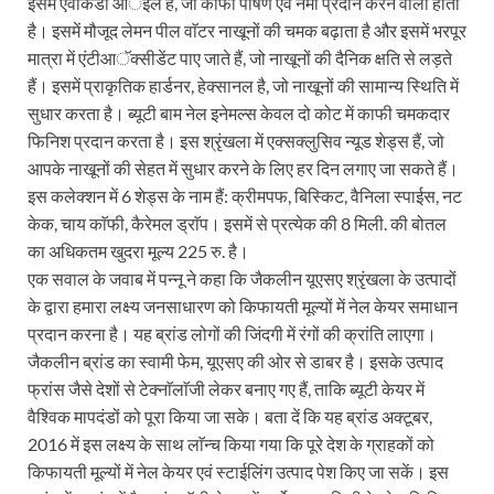
इसमें एवोकैडो आॅईल हे, जो काफी पोषण एवं नमी प्रदान करने वाला होता
है। इसमें मौजूद लेमन पील वाॅटर नाखूनों की चमक बढ़ाता है और इसमें भरपूर
मात्रा में एंटीआॅक्सीडेंट पाए जाते हैं, जो नाखूनों की दैनिक क्षति से लड़ते
हैं। इसमें प्राकृतिक हार्डनर, हेक्सानल है, जो नाखूनों की सामान्य स्थिति में
सुधार करता है। ब्यूटी बाम नेल इनेमल्स केवल दो कोट में काफी चमकदार
फिनिश प्रदान करता है। इस श्रृंखला में एक्सक्लुसिव न्यूड शेड्स हैं, जो
आपके नाखूनों की सेहत में सुधार करने के लिए हर दिन लगाए जा सकते हैं।
इस कलेक्शन में 6 शेड्स के नाम हैं: क्रीमपफ, बिस्किट, वैनिला स्पाईस, नट
केक, चाय काॅफी, कैरेमल ड्राॅप। इसमें से प्रत्येक की 8 मिली. की बोतल
का अधिकतम खुदरा मूल्य 225 रु. है।
एक सवाल के जवाब में पन्नू ने कहा कि जैकलीन यूएसए श्रृंखला के उत्पादों
के द्वारा हमारा लक्ष्य जनसाधारण को किफायती मूल्यों में नेल केयर समाधान
प्रदान करना है। यह ब्रांड लोगों की जिंदगी में रंगों की क्रांति लाएगा।
जैकलीन ब्रांड का स्वामी फेम, यूएसए की ओर से डाबर है। इसके उत्पाद
फ्रांस जैसे देशों से टेक्नाॅलाॅजी लेकर बनाए गए हैं, ताकि ब्यूटी केयर में
वैश्विक मापदंडों को पूरा किया जा सके। बता दें कि यह ब्रांड अक्टूबर,
2016 में इस लक्ष्य के साथ लाॅन्च किया गया कि पूरे देश के ग्राहकों को
किफायती मूल्यों में नेल केयर एवं स्टाईलिंग उत्पाद पेश किए जा सकें। इस