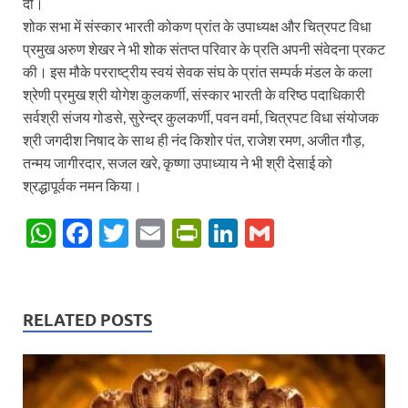
दी।
शोक सभा में संस्कार भारती कोकण प्रांत के उपाध्यक्ष और चित्रपट विधा
प्रमुख अरुण शेखर ने भी शोक संतप्त परिवार के प्रति अपनी संवेदना प्रकट
की। इस मौके परराष्ट्रीय स्वयं सेवक संघ के प्रांत सम्पर्क मंडल के कला
श्रेणी प्रमुख श्री योगेश कुलकर्णी, संस्कार भारती के वरिष्ठ पदाधिकारी
सर्वश्री संजय गोडसे, सुरेन्द्र कुलकर्णी, पवन वर्मा, चित्रपट विधा संयोजक
श्री जगदीश निषाद के साथ ही नंद किशोर पंत, राजेश रमण, अजीत गौड़,
तन्मय जागीरदार, सजल खरे, कृष्णा उपाध्याय ने भी श्री देसाई को
श्रद्धापूर्वक नमन किया।
W
F
T
E
P
Li
G
h
ac
w
m
ri
n
m
at
e
itt
ail
nt
k
ail
s
b
er
Fr
e
RELATED POSTS
A
o
ie
dI
p
o
n
n
p
k
dl