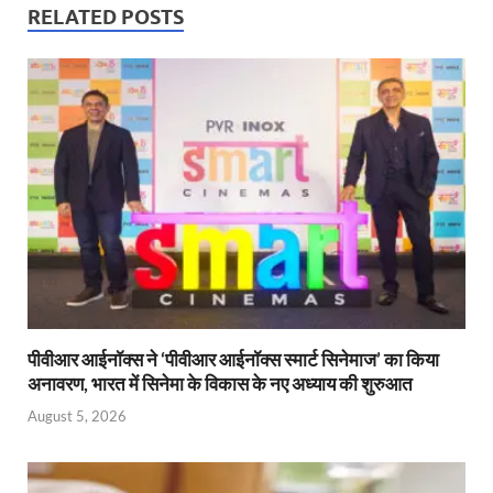
s
b
er
Fr
e
RELATED POSTS
A
o
ie
dI
p
o
n
n
p
k
dl
y
पीवीआर आईनॉक्स ने ‘पीवीआर आईनॉक्स स्मार्ट सिनेमाज’ का किया
अनावरण, भारत में सिनेमा के विकास के नए अध्याय की शुरुआत
August 5, 2026