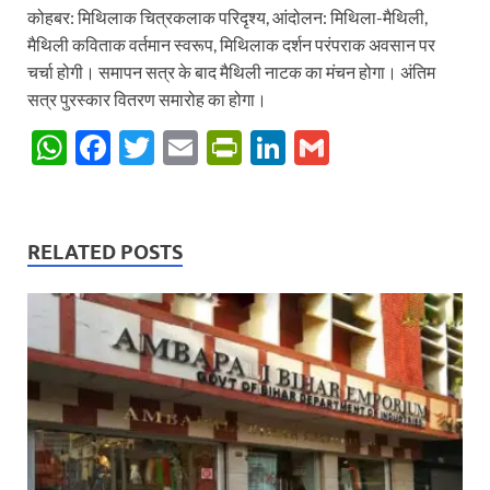
कोहबर: मिथिलाक चित्रकलाक परिदृश्य, आंदोलन: मिथिला-मैथिली,
मैथिली कविताक वर्तमान स्वरूप, मिथिलाक दर्शन परंपराक अवसान पर
चर्चा होगी। समापन सत्र के बाद मैथिली नाटक का मंचन होगा। अंतिम
सत्र पुरस्कार वितरण समारोह का होगा।
W
F
T
E
P
Li
G
h
ac
w
m
ri
n
m
at
e
itt
ail
nt
k
ail
s
b
er
Fr
e
RELATED POSTS
A
o
ie
dI
p
o
n
n
p
k
dl
y