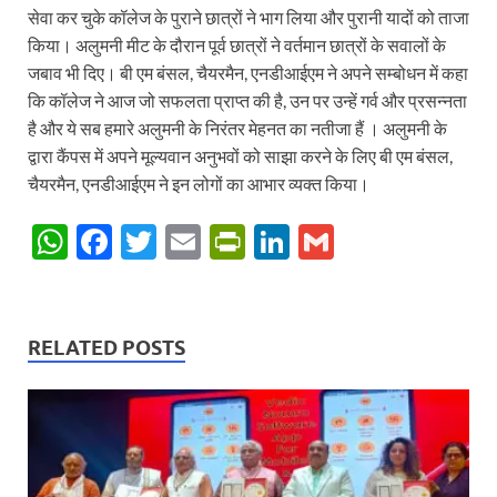
सेवा कर चुके कॉलेज के पुराने छात्रों ने भाग लिया और पुरानी यादों को ताजा
किया। अलुमनी मीट के दौरान पूर्व छात्रों ने वर्तमान छात्रों के सवालों के
जबाव भी दिए। बी एम बंसल, चैयरमैन, एनडीआईएम ने अपने सम्बोधन में कहा
कि कॉलेज ने आज जो सफलता प्राप्त की है, उन पर उन्हें गर्व और प्रसन्नता
है और ये सब हमारे अलुमनी के निरंतर मेहनत का नतीजा हैं । अलुमनी के
द्वारा कैंपस में अपने मूल्यवान अनुभवों को साझा करने के लिए बी एम बंसल,
चैयरमैन, एनडीआईएम ने इन लोगों का आभार व्यक्त किया।
W
F
T
E
P
Li
G
h
ac
w
m
ri
n
m
at
e
itt
ail
nt
k
ail
s
b
er
Fr
e
RELATED POSTS
A
o
ie
dI
p
o
n
n
p
k
dl
y