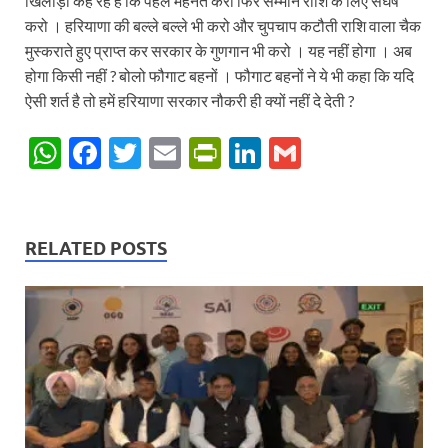
खिलाड़ी कह रहे हैं कि पहले मेहनत करो फिर सम्मान राशि के लिए संघर्ष
करो । हरियाणा की बल्ले बल्ले भी करो और चुपचाप कटौती राशि वाला चैक
मुस्कराते हुए प्राप्त कर सरकार के गुणगान भी करो । यह नहीं होगा । अब
होगा किसी नहीं ? बोलो फौगाट बहनों । फौगाट बहनों ने ये भी कहा कि यदि
ऐसी शर्त है तो हमें हरियाणा सरकार नौकरी ही क्यों नहीं दे देती ?
W
F
T
E
P
Li
G
h
ac
w
m
ri
n
m
at
e
itt
ail
nt
k
ail
s
b
er
Fr
e
RELATED POSTS
A
o
ie
dI
p
o
n
n
p
k
dl
y